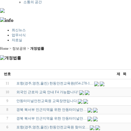
소통의 공간
최신뉴스
업무서식
자료실
Home > 정보공유 >
개정법률
번호
제 목
11
포항(경주,영천,울진) 한동안전교육원(054-278-1…
10
외국인 근로자 교육 안내 F4 가능합니다!
9
안동터미널안전교육원 교육장면입니다
8
경북 북서부 인근지역을 위한 안동터미널안…
7
경북 북서부 인근지역을 위한 안동터미널안…
6
포항(경주,영천,울진) 한동안전교육원 찾아오…